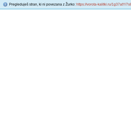
Pregleduješ stran, ki ni povezana z Žurko:
https://vorota-kalitki.ru/1g37atY/7