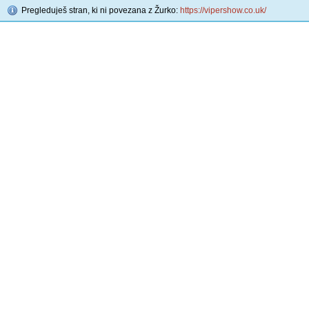
Pregleduješ stran, ki ni povezana z Žurko:
https://vipershow.co.uk/