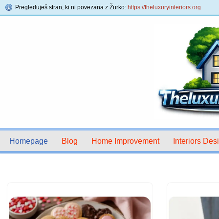
Pregleduješ stran, ki ni povezana z Žurko:
https://theluxuryinteriors.org