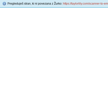
Pregleduješ stran, ki ni povezana z Žurko:
https://taylorlily.com/scanner-to-ema