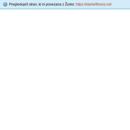
Pregleduješ stran, ki ni povezana z Žurko:
https://starkefitness.net