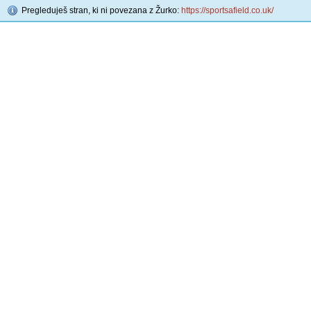
Pregleduješ stran, ki ni povezana z Žurko:
https://sportsafield.co.uk/