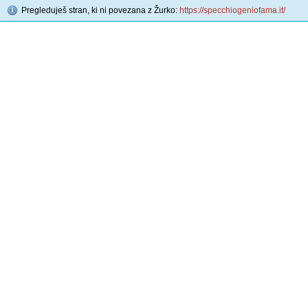
Pregleduješ stran, ki ni povezana z Žurko:
https://specchiogeniofama.it/