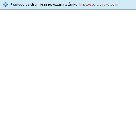
Pregleduješ stran, ki ni povezana z Žurko:
https://socialstroke.co.in