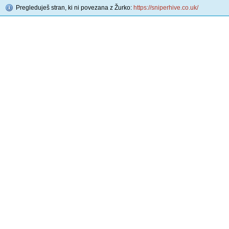
Pregleduješ stran, ki ni povezana z Žurko:
https://sniperhive.co.uk/