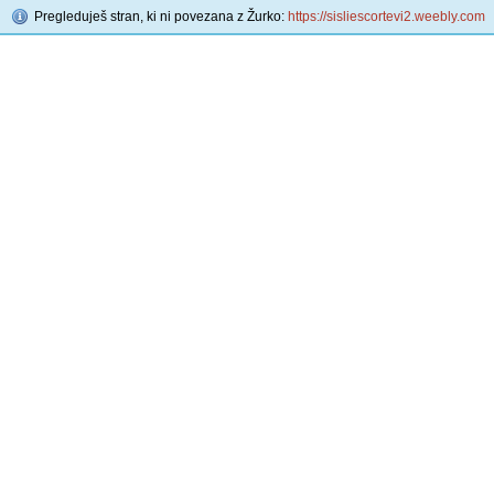
Pregleduješ stran, ki ni povezana z Žurko:
https://sisliescortevi2.weebly.com