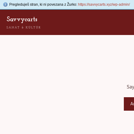
Pregleduješ stran, ki ni povezana z Žurko:
https://savvycarts.xyz/wp-admin/