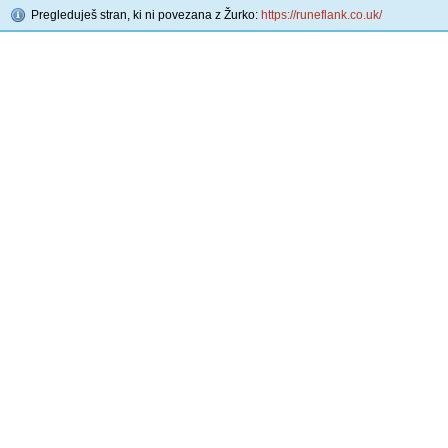
Pregleduješ stran, ki ni povezana z Žurko:
https://runeflank.co.uk/