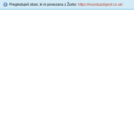
Pregleduješ stran, ki ni povezana z Žurko:
https://roundupdigest.co.uk/