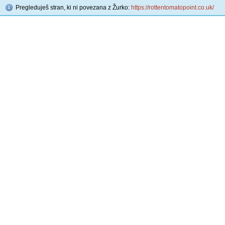
Pregleduješ stran, ki ni povezana z Žurko:
https://rottentomatopoint.co.uk/