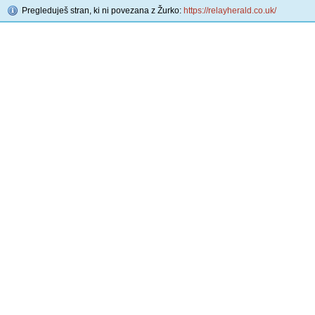
Pregleduješ stran, ki ni povezana z Žurko:
https://relayherald.co.uk/