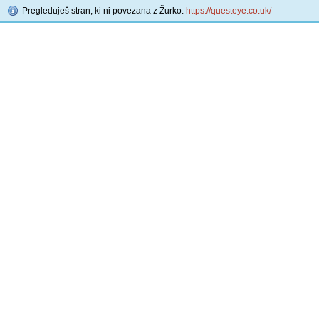
Pregleduješ stran, ki ni povezana z Žurko:
https://questeye.co.uk/