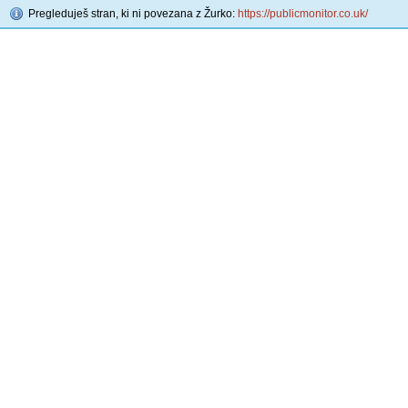
Pregleduješ stran, ki ni povezana z Žurko:
https://publicmonitor.co.uk/