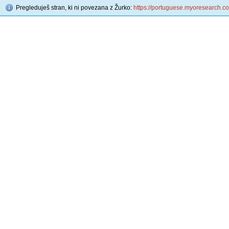
Pregleduješ stran, ki ni povezana z Žurko:
https://portuguese.myoresearch.