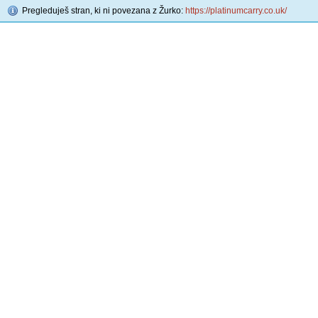
Pregleduješ stran, ki ni povezana z Žurko:
https://platinumcarry.co.uk/