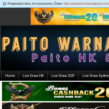
Pregleduješ stran, ki ni povezana z Žurko:
https://paitowarnahkangkanet.com