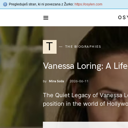
Pregleduješ stran, ki ni povezana z Žurko:
https://osylen.com