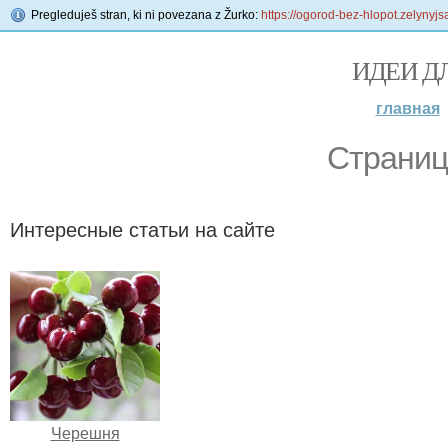
Pregleduješ stran, ki ni povezana z Žurko:
https://ogorod-bez-hlopot.zelynyj