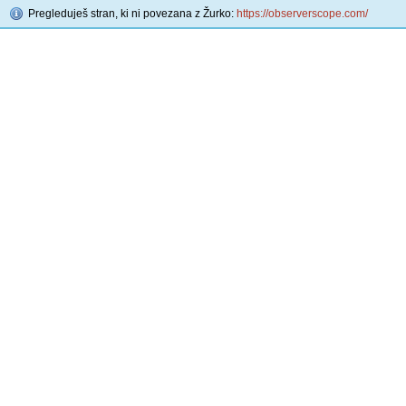
Pregleduješ stran, ki ni povezana z Žurko:
https://observerscope.com/