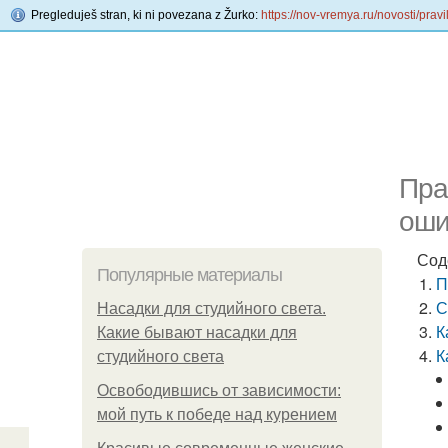
Pregleduješ stran, ki ni povezana z Žurko:
https://nov-vremya.ru/novosti/pra