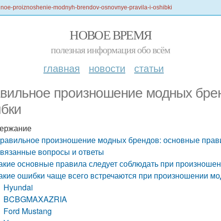
vilnoe-proiznoshenie-modnyh-brendov-osnovnye-pravila-i-oshibki