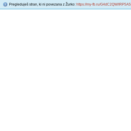
Pregleduješ stran, ki ni povezana z Žurko:
https://my-fb.ru/G4dC2QW/IRP5A5