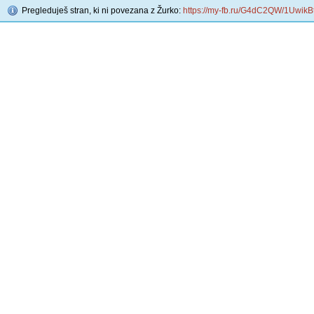
Pregleduješ stran, ki ni povezana z Žurko:
https://my-fb.ru/G4dC2QW/1UwikBt