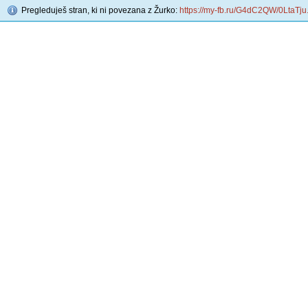
Pregleduješ stran, ki ni povezana z Žurko:
https://my-fb.ru/G4dC2QW/0LtaTju