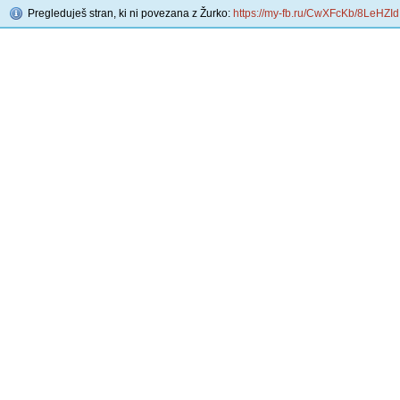
Pregleduješ stran, ki ni povezana z Žurko:
https://my-fb.ru/CwXFcKb/8LeHZId