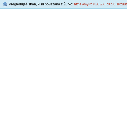
Pregleduješ stran, ki ni povezana z Žurko:
https://my-fb.ru/CwXFcKb/8HKzuut