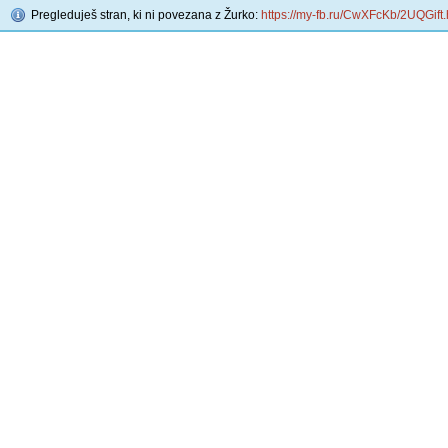
Pregleduješ stran, ki ni povezana z Žurko:
https://my-fb.ru/CwXFcKb/2UQGift.