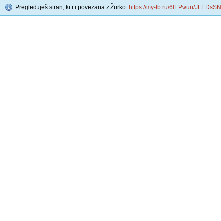
Pregleduješ stran, ki ni povezana z Žurko:
https://my-fb.ru/6IEPwun/JFEDsSN