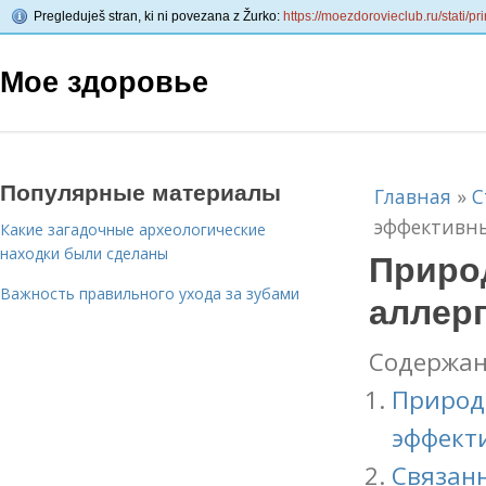
Pregleduješ stran, ki ni povezana z Žurko:
https://moezdorovieclub.ru/stati/p