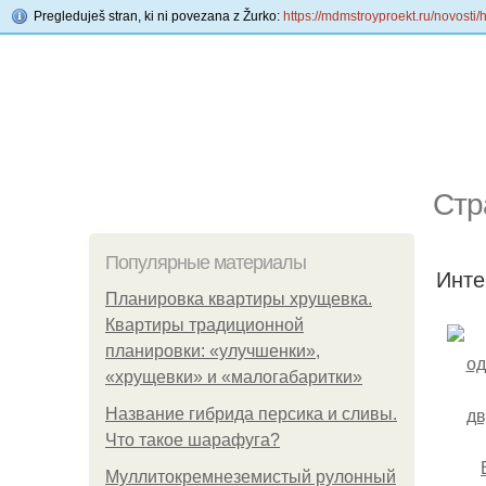
Pregleduješ stran, ki ni povezana z Žurko:
https://mdmstroyproekt.ru/novosti/