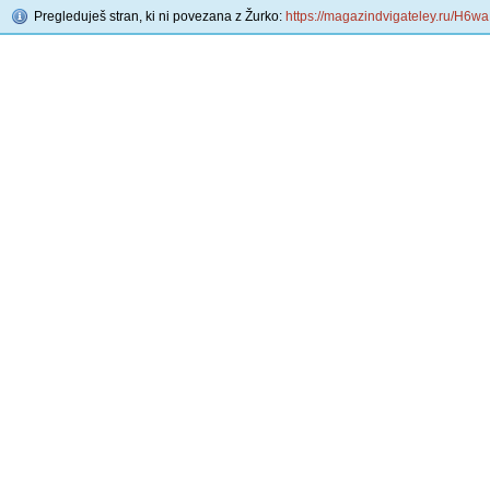
Pregleduješ stran, ki ni povezana z Žurko:
https://magazindvigateley.ru/H6