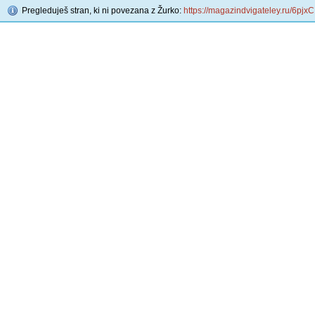
Pregleduješ stran, ki ni povezana z Žurko:
https://magazindvigateley.ru/6pjxC