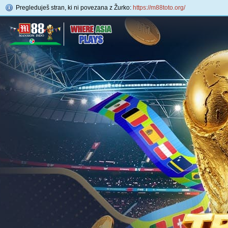
Pregleduješ stran, ki ni povezana z Žurko:
https://m88toto.org/