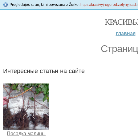
Pregleduješ stran, ki ni povezana z Žurko:
https://krasivyj-ogorod.zelynyjsad