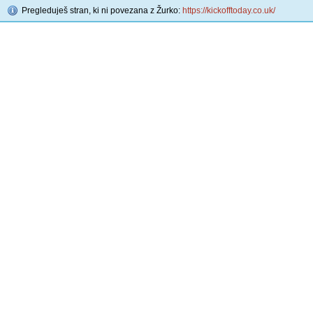
Pregleduješ stran, ki ni povezana z Žurko:
https://kickofftoday.co.uk/