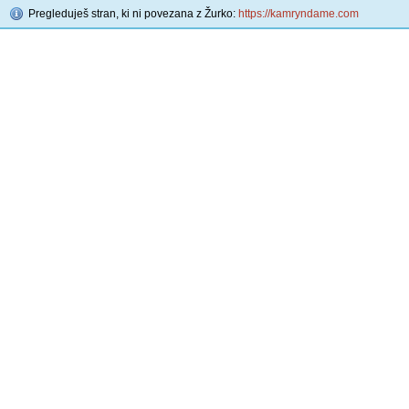
Pregleduješ stran, ki ni povezana z Žurko:
https://kamryndame.com