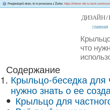
Pregleduješ stran, ki ni povezana z Žurko:
https://interer-stil.ru-land.com/n