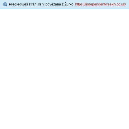
Pregleduješ stran, ki ni povezana z Žurko:
https://independentweekly.co.uk/