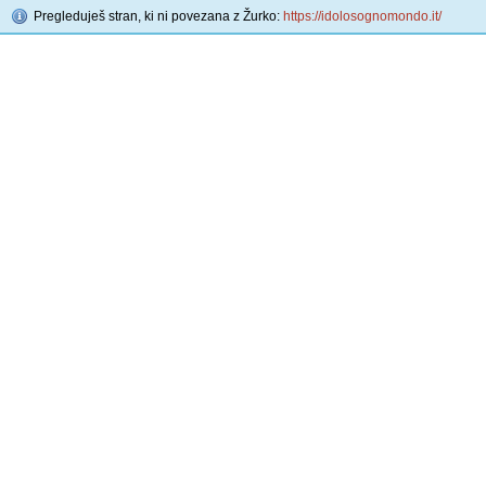
Pregleduješ stran, ki ni povezana z Žurko:
https://idolosognomondo.it/