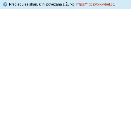
Pregleduješ stran, ki ni povezana z Žurko:
https://https://pixxybet.cc/