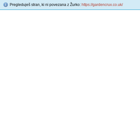
Pregleduješ stran, ki ni povezana z Žurko:
https://gardencrux.co.uk/