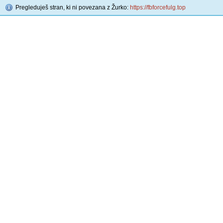
Pregleduješ stran, ki ni povezana z Žurko:
https://fbforcefulg.top