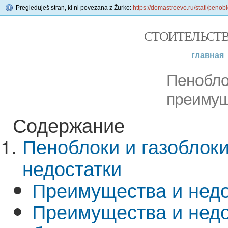
Pregleduješ stran, ki ni povezana z Žurko:
https://domastroevo.ru/stati/peno