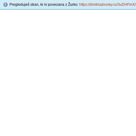
Pregleduješ stran, ki ni povezana z Žurko:
https://dmitriadovsky.ru/3uDHFmX