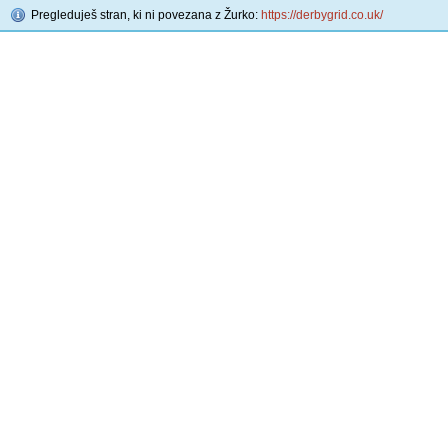
Pregleduješ stran, ki ni povezana z Žurko:
https://derbygrid.co.uk/