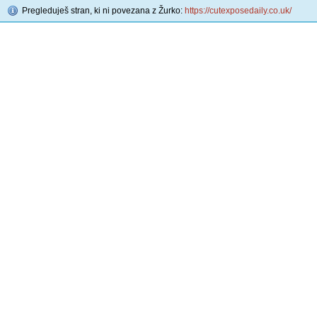
Pregleduješ stran, ki ni povezana z Žurko:
https://cutexposedaily.co.uk/