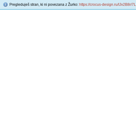
Pregleduješ stran, ki ni povezana z Žurko:
https://crocus-design.ru/IJv2B8r/